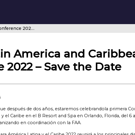
CANSO Latin America and Caribbean Conference 2022 – Save the Date
in America and Caribbe
 2022 – Save the Date
s
ue después de dos años, estaremos celebrandola primera Con
 el Caribe en el B Resort and Spa en Orlando, Florida, del 6 a
anizando en coordinación con la FAA.
a América Latina y el Caribe 2022 reunirá a los principales di